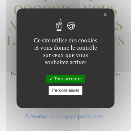
OOOOOPS, NOUS
X
NE TROUVONS PAS
LA PAGE QUE VOUS
Ce site utilise des cookies
et vous donne le contrôle
CHERCHEZ...
sur ceux que vous
souhaitez activer
Peut-être a-t-elle été déplacée ou n'existe plus, allez
Tout accepter
savoir !
Personnaliser
Retourner sur la page d'accueil
Retournez sur la page précédente